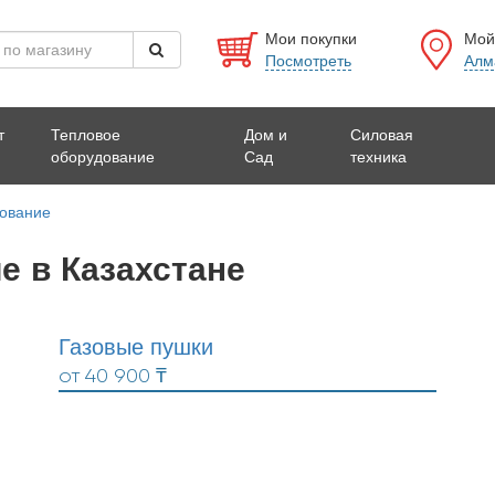
Мои покупки
Мой
Посмотреть
Алм
т
Тепловое
Дом и
Силовая
оборудование
Сад
техника
ование
е в Казахстане
Газовые пушки
от
40 900 ₸