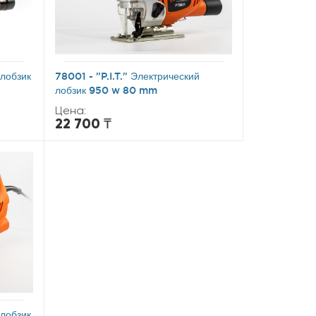
 лобзик
78001 - "P.I.T." Электрический
лобзик 950 w 80 mm
Цена:
22 700 ₸
 лобзик