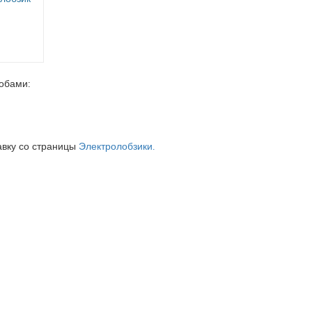
обами:
авку со страницы
Электролобзики.