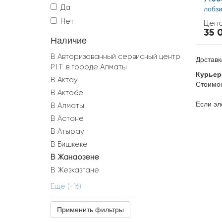
Да
лобз
Нет
Цена
35 
Наличие
В Авторизованный сервисный центр
Доставк
P.I.T. в городе Алматы
Курьер
В Актау
Стоимос
В Актобе
Если эл
В Алматы
В Астане
В Атырау
В Бишкеке
В Жанаозене
В Жезказгане
В Караганде
Еще (+16)
В Кокшетау
В Костанае
В Кызылорде