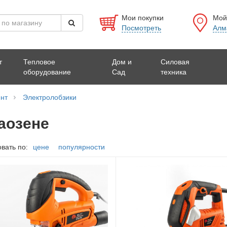
Мои покупки
Мой
Посмотреть
Алм
т
Тепловое
Дом и
Силовая
оборудование
Сад
техника
нт
Электролобзики
аозене
вать по:
цене
популярности