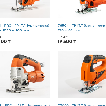
 - PRO - "P.I.T." Электрический
76504 - "P.I.T." Электрически
ик 1050 w 100 mm
710 w 65 mm
:
Цена:
300 ₸
19 500 ₸
 - PRO - "P.I.T." Электрический
77002 - "P.I.T." Электрически