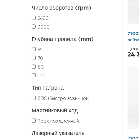
Число оборотов (rpm)
2600
3000
71001
Глубина пропила (mm)
лобз
Цена
65
24 
70
80
100
Тип патрона
SDS (Быстро зажимной)
Маятниковый ход
Трех позиционный
Лазерный указатель
71008