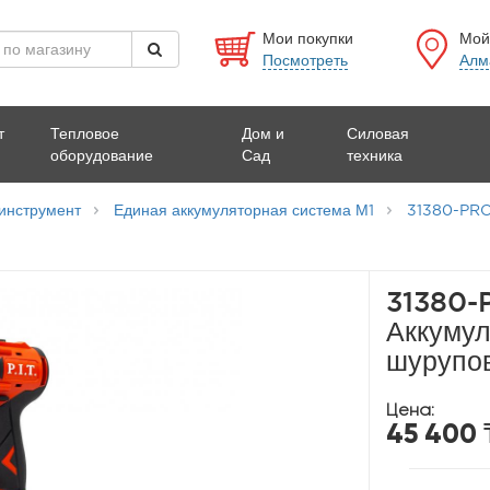
Мои покупки
Мой
Посмотреть
Алм
т
Тепловое
Дом и
Силовая
оборудование
Сад
техника
инструмент
Единая аккумуляторная система М1
31380-PRO-
31380-P
Аккуму
шурупов
Цена:
45 400