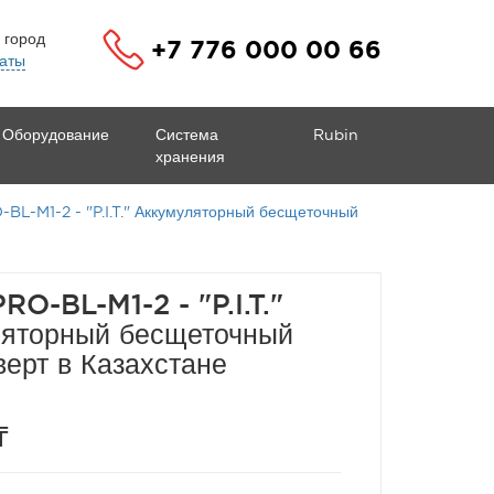
 город
+7 776 000 00 66
аты
Оборудование
Система
Rubin
хранения
BL-M1-2 - "P.I.T." Аккумуляторный бесщеточный
RO-BL-M1-2 - "P.I.T."
ляторный бесщеточный
ерт в Казахстане
₸